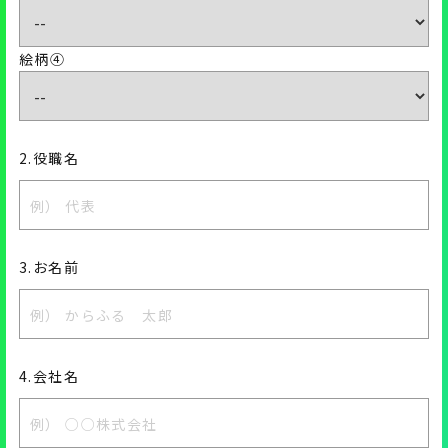
絵柄④
2.役職名
3.お名前
4.会社名